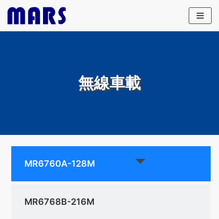
Skip
to
content
無線車載
MR6760A-128M
MR6768B-216M